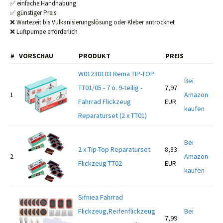
✅ einfache Handhabung
✅ günstiger Preis
❌ Wartezeit bis Vulkanisierungslösung oder Kleber antrocknet
❌ Luftpumpe erforderlich
#
VORSCHAU
PRODUKT
PREIS
W01230103 Rema TIP-TOP
Bei
TT01/05 - 7 o. 9-teilig -
7,97
1
Amazon
Fahrrad Flickzeug
EUR
kaufen
Reparaturset (2 x TT01)
Bei
2 x Tip-Top Reparaturset
8,83
2
Amazon
Flickzeug TT02
EUR
kaufen
Sifniea Fahrrad
Flickzeug,Reifenflickzeug
Bei
7,99