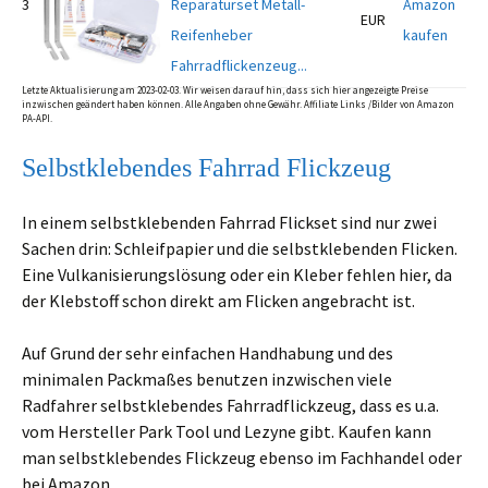
3
Reparaturset Metall-
Amazon
EUR
Reifenheber
kaufen
Fahrradflickenzeug...
Letzte Aktualisierung am 2023-02-03. Wir weisen darauf hin, dass sich hier angezeigte Preise
inzwischen geändert haben können. Alle Angaben ohne Gewähr. Affiliate Links /Bilder von Amazon
PA-API.
Selbstklebendes Fahrrad Flickzeug
In einem selbstklebenden Fahrrad Flickset sind nur zwei
Sachen drin: Schleifpapier und die selbstklebenden Flicken.
Eine Vulkanisierungslösung oder ein Kleber fehlen hier, da
der Klebstoff schon direkt am Flicken angebracht ist.
Auf Grund der sehr einfachen Handhabung und des
minimalen Packmaßes benutzen inzwischen viele
Radfahrer selbstklebendes Fahrradflickzeug, dass es u.a.
vom Hersteller Park Tool und Lezyne gibt. Kaufen kann
man selbstklebendes Flickzeug ebenso im Fachhandel oder
bei Amazon.