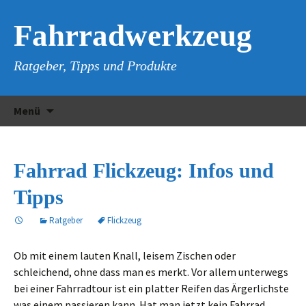
Fahrradwerkzeug
Ratgeber, Tipps und Produkte
Zum
Suchen
Menü
Inhalt
nach:
springen
Fahrrad Flickzeug: Infos und
Tipps
Ratgeber
Flickzeug
Ob mit einem lauten Knall, leisem Zischen oder
schleichend, ohne dass man es merkt. Vor allem unterwegs
bei einer Fahrradtour ist ein platter Reifen das Ärgerlichste
was einem passieren kann. Hat man jetzt kein Fahrrad