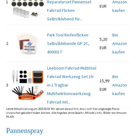
1
Reparaturset Pannenset
Amazon
EUR
Fahrrad Flicken
kaufen
Selbstklebend für...
Park Tool Reifenflicken
Bei
5,20
2
Selbstklebende GP-2C,
Amazon
EUR
4000017
kaufen
Leeboom Fahrrad-Multitool
Fahrrad Werkzeug Set 16-
Bei
15,99
3
in-1 Tragbar
Amazon
EUR
Multifunktionswerkzeug
kaufen
Fahrrad mit...
Letzte Aktualisierung am 2023-02-03. Wir weisen darauf hin, dass sich hier angezeigte Preise
inzwischen geändert haben können. Alle Angaben ohne Gewähr. Affiliate Links /Bilder von Amazon
PA-API.
Pannenspray