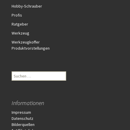
Hobby-Schrauber
Profis
Ratgeber
Werkzeug
Werkzeugkoffer
Produktvorstellungen
S
u
c
h
e
Informationen
n
n
Impressum
a
Datenschutz
c
Bilderquellen
h