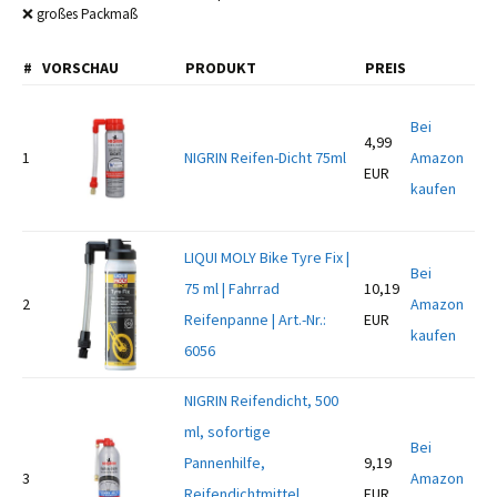
❌ großes Packmaß
#
VORSCHAU
PRODUKT
PREIS
Bei
4,99
1
NIGRIN Reifen-Dicht 75ml
Amazon
EUR
kaufen
LIQUI MOLY Bike Tyre Fix |
Bei
75 ml | Fahrrad
10,19
2
Amazon
Reifenpanne | Art.-Nr.:
EUR
kaufen
6056
NIGRIN Reifendicht, 500
ml, sofortige
Bei
Pannenhilfe,
9,19
3
Amazon
Reifendichtmittel
EUR